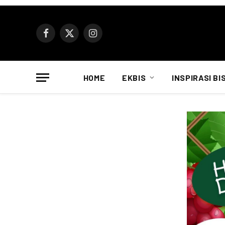
Facebook
X
Instagram
(Twitter)
HOME
EKBIS
INSPIRASI BI