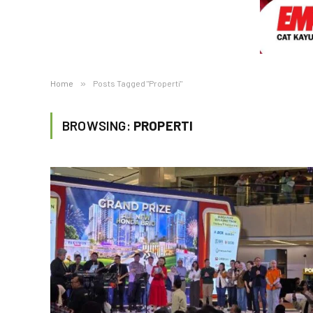
Home
»
Posts Tagged "Properti"
BROWSING:
PROPERTI