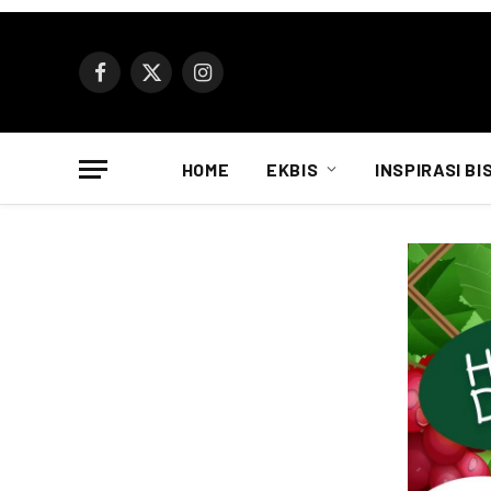
Facebook
X
Instagram
(Twitter)
HOME
EKBIS
INSPIRASI BI