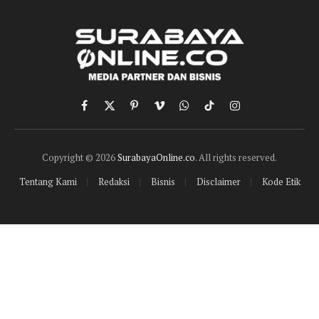
Facebook
X
Pinterest
Vimeo
WhatsApp
TikTok
Instagram
(Twitter)
Copyright © 2026
SurabayaOnline.co
. All rights reserved.
Tentang Kami
Redaksi
Bisnis
Disclaimer
Kode Etik