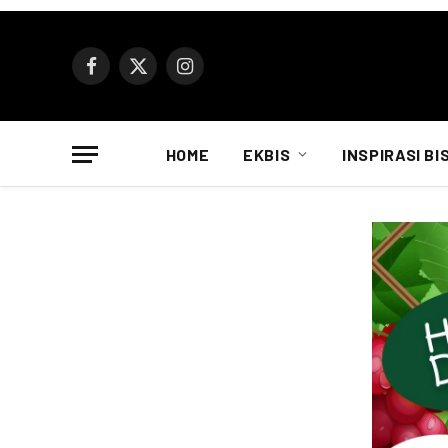
Facebook
X
Instagram
(Twitter)
HOME
EKBIS
INSPIRASI BI