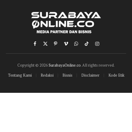
Facebook
X
Pinterest
Vimeo
WhatsApp
TikTok
Instagram
(Twitter)
Copyright © 2026
SurabayaOnline.co
. All rights reserved.
Tentang Kami
Redaksi
Bisnis
Disclaimer
Kode Etik