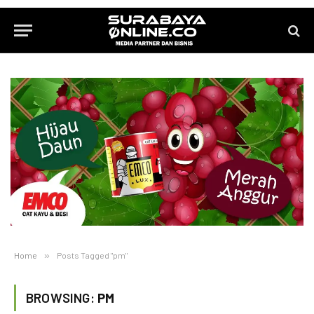
Home
»
Posts Tagged "pm"
BROWSING:
PM