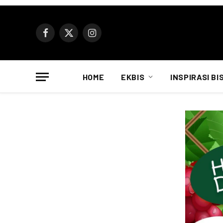
Facebook
X
Instagram
(Twitter)
HOME
EKBIS
INSPIRASI BI