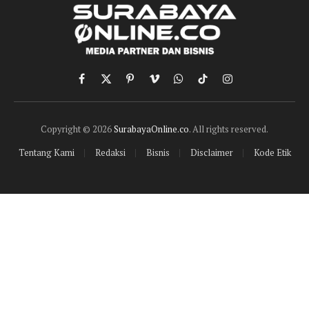
Facebook
X
Pinterest
Vimeo
WhatsApp
TikTok
Instagram
(Twitter)
Copyright © 2026
SurabayaOnline.co
. All rights reserved.
Tentang Kami
Redaksi
Bisnis
Disclaimer
Kode Etik