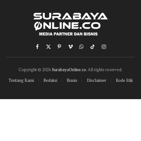
Facebook
X
Pinterest
Vimeo
WhatsApp
TikTok
Instagram
(Twitter)
Copyright © 2026
SurabayaOnline.co
. All rights reserved.
Tentang Kami
Redaksi
Bisnis
Disclaimer
Kode Etik