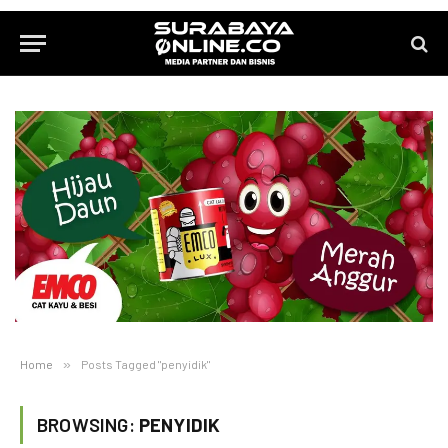
Home
»
Posts Tagged "penyidik"
BROWSING:
PENYIDIK