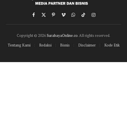
Facebook
X
Pinterest
Vimeo
WhatsApp
TikTok
Instagram
(Twitter)
Copyright © 2026
SurabayaOnline.co
. All rights reserved.
Tentang Kami
Redaksi
Bisnis
Disclaimer
Kode Etik