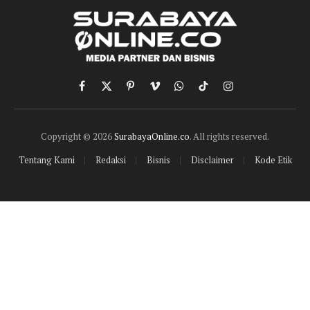
Facebook
X
Pinterest
Vimeo
WhatsApp
TikTok
Instagram
(Twitter)
Copyright © 2026
SurabayaOnline.co
. All rights reserved.
Tentang Kami
Redaksi
Bisnis
Disclaimer
Kode Etik