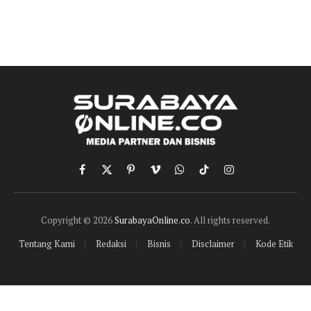
Facebook
X
Pinterest
Vimeo
WhatsApp
TikTok
Instagram
(Twitter)
Copyright © 2026
SurabayaOnline.co
. All rights reserved.
Tentang Kami
Redaksi
Bisnis
Disclaimer
Kode Etik