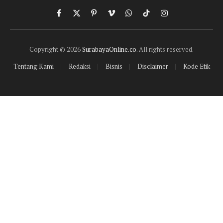
Facebook
X
Pinterest
Vimeo
WhatsApp
TikTok
Instagram
(Twitter)
Copyright © 2026
SurabayaOnline.co
. All rights reserved.
Tentang Kami
Redaksi
Bisnis
Disclaimer
Kode Etik