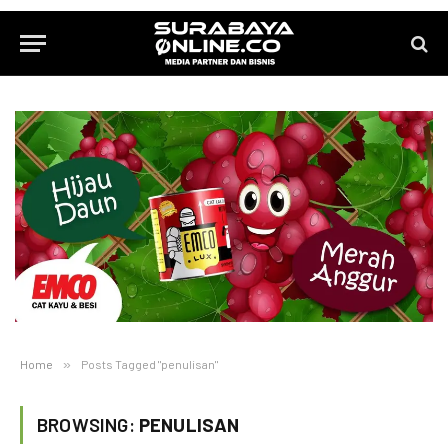
Home
»
Posts Tagged "penulisan"
BROWSING:
PENULISAN