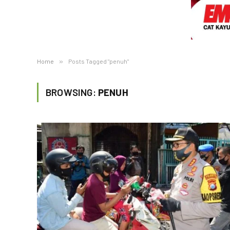
Home
»
Posts Tagged "penuh"
BROWSING:
PENUH