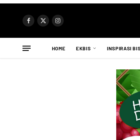
Facebook
X
Instagram
(Twitter)
HOME
EKBIS
INSPIRASI BI