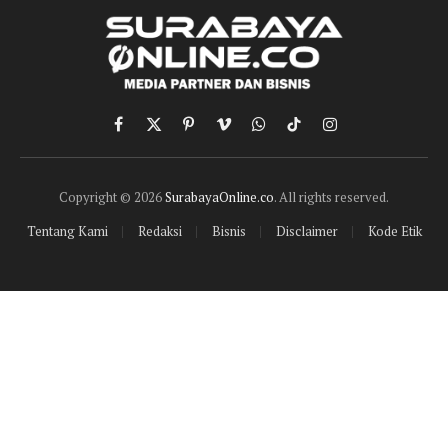
Facebook
X
Pinterest
Vimeo
WhatsApp
TikTok
Instagram
(Twitter)
Copyright © 2026
SurabayaOnline.co
. All rights reserved.
Tentang Kami
Redaksi
Bisnis
Disclaimer
Kode Etik