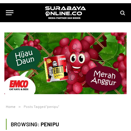
Home
»
Posts Tagged "penipu"
BROWSING:
PENIPU