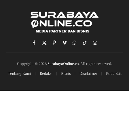
Facebook
X
Pinterest
Vimeo
WhatsApp
TikTok
Instagram
(Twitter)
Copyright © 2026
SurabayaOnline.co
. All rights reserved.
Tentang Kami
Redaksi
Bisnis
Disclaimer
Kode Etik