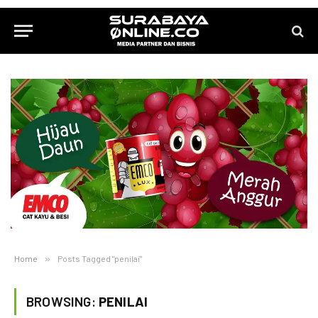
Home
»
Posts Tagged "penilai"
BROWSING:
PENILAI