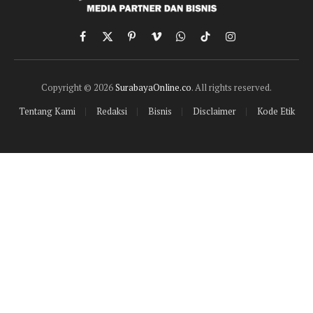
Facebook
X
Pinterest
Vimeo
WhatsApp
TikTok
Instagram
(Twitter)
Copyright © 2026
SurabayaOnline.co
. All rights reserved.
Tentang Kami
Redaksi
Bisnis
Disclaimer
Kode Etik