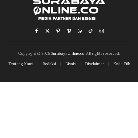
Facebook
X
Pinterest
Vimeo
WhatsApp
TikTok
Instagram
(Twitter)
Copyright © 2026
SurabayaOnline.co
. All rights reserved.
Tentang Kami
Redaksi
Bisnis
Disclaimer
Kode Etik