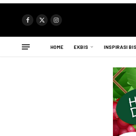
Facebook
X
Instagram
(Twitter)
HOME
EKBIS
INSPIRASI BI