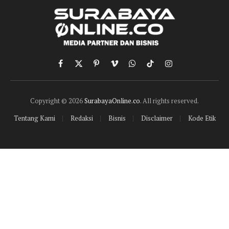
Facebook
X
Pinterest
Vimeo
WhatsApp
TikTok
Instagram
(Twitter)
Copyright © 2026
SurabayaOnline.co
. All rights reserved.
Tentang Kami
Redaksi
Bisnis
Disclaimer
Kode Etik