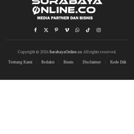
Facebook
X
Pinterest
Vimeo
WhatsApp
TikTok
Instagram
(Twitter)
Copyright © 2026
SurabayaOnline.co
. All rights reserved.
Tentang Kami
Redaksi
Bisnis
Disclaimer
Kode Etik