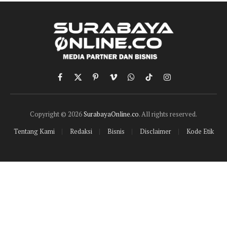
Facebook
X
Pinterest
Vimeo
WhatsApp
TikTok
Instagram
(Twitter)
Copyright © 2026
SurabayaOnline.co
. All rights reserved.
Tentang Kami
Redaksi
Bisnis
Disclaimer
Kode Etik