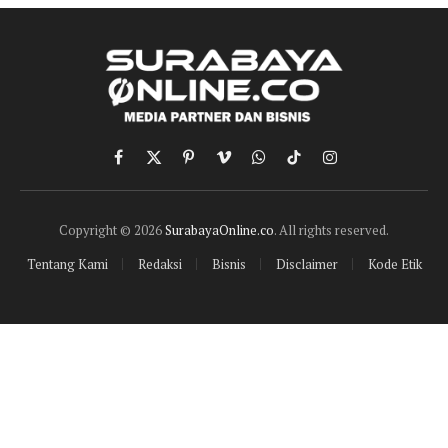
Facebook
X
Pinterest
Vimeo
WhatsApp
TikTok
Instagram
(Twitter)
Copyright © 2026
SurabayaOnline.co
. All rights reserved.
Tentang Kami
Redaksi
Bisnis
Disclaimer
Kode Etik