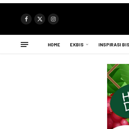
Facebook
X
Instagram
(Twitter)
HOME
EKBIS
INSPIRASI BI