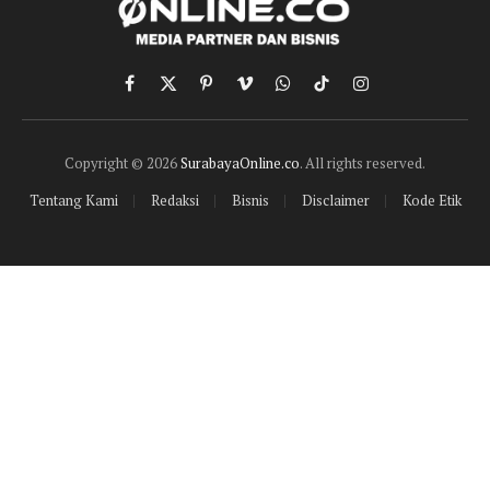
Facebook
X
Pinterest
Vimeo
WhatsApp
TikTok
Instagram
(Twitter)
Copyright © 2026
SurabayaOnline.co
. All rights reserved.
Tentang Kami
Redaksi
Bisnis
Disclaimer
Kode Etik