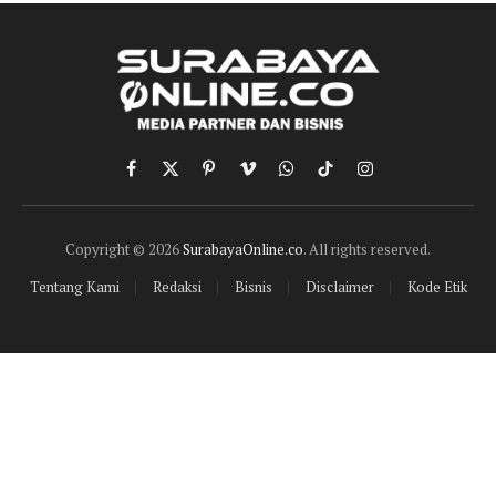
Facebook
X
Pinterest
Vimeo
WhatsApp
TikTok
Instagram
(Twitter)
Copyright © 2026
SurabayaOnline.co
. All rights reserved.
Tentang Kami
Redaksi
Bisnis
Disclaimer
Kode Etik