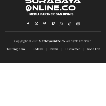
Facebook
X
Pinterest
Vimeo
WhatsApp
TikTok
Instagram
(Twitter)
Copyright © 2026
SurabayaOnline.co
. All rights reserved.
Tentang Kami
Redaksi
Bisnis
Disclaimer
Kode Etik