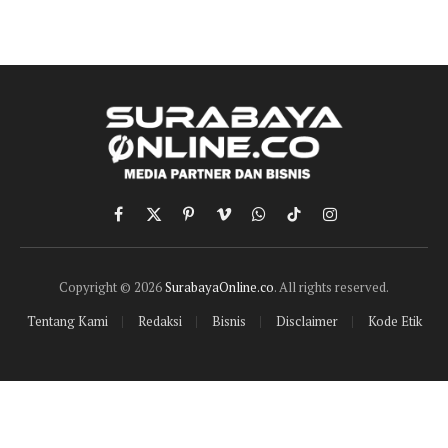
Facebook
X
Pinterest
Vimeo
WhatsApp
TikTok
Instagram
(Twitter)
Copyright © 2026
SurabayaOnline.co
. All rights reserved.
Tentang Kami
Redaksi
Bisnis
Disclaimer
Kode Etik