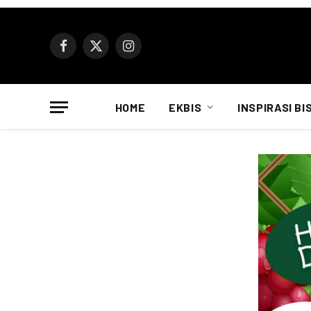
Facebook
X
Instagram
(Twitter)
HOME
EKBIS
INSPIRASI BI