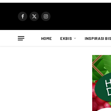
Facebook
X
Instagram
(Twitter)
HOME
EKBIS
INSPIRASI BI