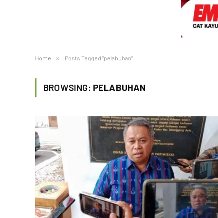
Home
»
Posts Tagged "pelabuhan"
BROWSING:
PELABUHAN