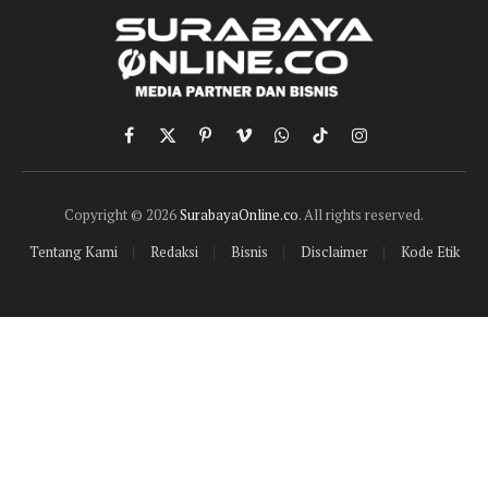
Facebook
X
Pinterest
Vimeo
WhatsApp
TikTok
Instagram
(Twitter)
Copyright © 2026
SurabayaOnline.co
. All rights reserved.
Tentang Kami
Redaksi
Bisnis
Disclaimer
Kode Etik