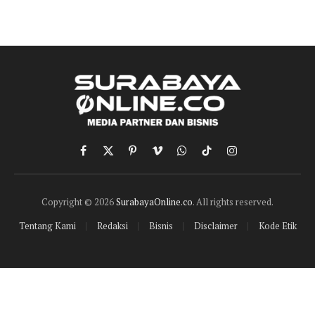
Facebook
X
Pinterest
Vimeo
WhatsApp
TikTok
Instagram
(Twitter)
Copyright © 2026
SurabayaOnline.co
. All rights reserved.
Tentang Kami
Redaksi
Bisnis
Disclaimer
Kode Etik