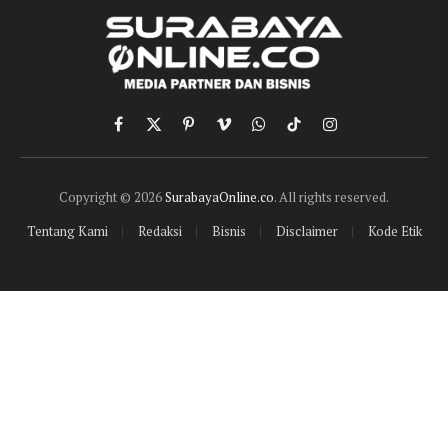
Facebook
X
Pinterest
Vimeo
WhatsApp
TikTok
Instagram
(Twitter)
Copyright © 2026
SurabayaOnline.co
. All rights reserved.
Tentang Kami
Redaksi
Bisnis
Disclaimer
Kode Etik