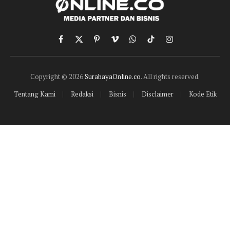
Facebook
X
Pinterest
Vimeo
WhatsApp
TikTok
Instagram
(Twitter)
Copyright © 2026
SurabayaOnline.co
. All rights reserved.
Tentang Kami
Redaksi
Bisnis
Disclaimer
Kode Etik