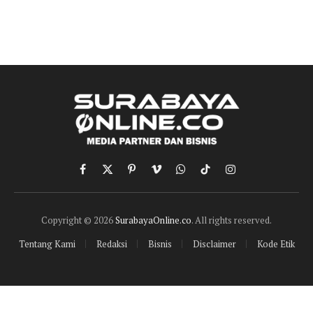
Facebook
X
Pinterest
Vimeo
WhatsApp
TikTok
Instagram
(Twitter)
Copyright © 2026
SurabayaOnline.co
. All rights reserved.
Tentang Kami
Redaksi
Bisnis
Disclaimer
Kode Etik