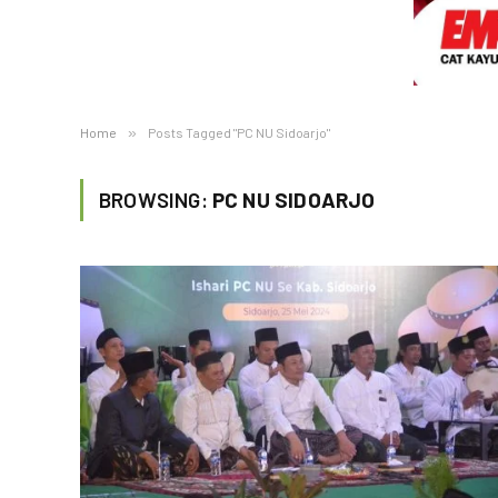
Home
»
Posts Tagged "PC NU Sidoarjo"
BROWSING:
PC NU SIDOARJO