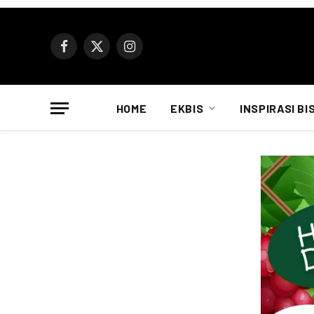
Facebook
X
Instagram
(Twitter)
HOME
EKBIS
INSPIRASI BI