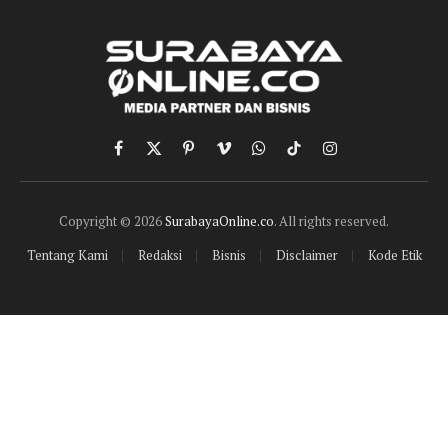
Facebook
X
Pinterest
Vimeo
WhatsApp
TikTok
Instagram
(Twitter)
Copyright © 2026
SurabayaOnline.co
. All rights reserved.
Tentang Kami
Redaksi
Bisnis
Disclaimer
Kode Etik