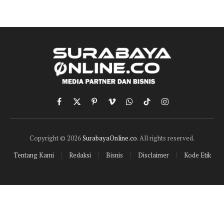
Facebook
X
Pinterest
Vimeo
WhatsApp
TikTok
Instagram
(Twitter)
Copyright © 2026
SurabayaOnline.co
. All rights reserved.
Tentang Kami
Redaksi
Bisnis
Disclaimer
Kode Etik