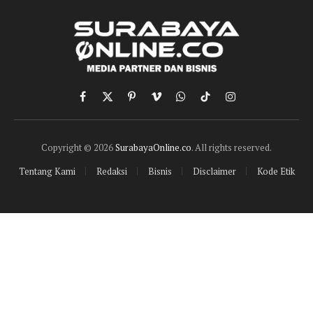
Facebook
X
Pinterest
Vimeo
WhatsApp
TikTok
Instagram
(Twitter)
Copyright © 2026
SurabayaOnline.co
. All rights reserved.
Tentang Kami
Redaksi
Bisnis
Disclaimer
Kode Etik