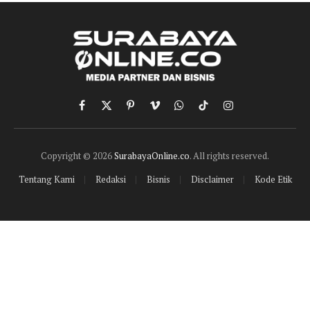
Facebook
X
Pinterest
Vimeo
WhatsApp
TikTok
Instagram
(Twitter)
Copyright © 2026
SurabayaOnline.co
. All rights reserved.
Tentang Kami
Redaksi
Bisnis
Disclaimer
Kode Etik