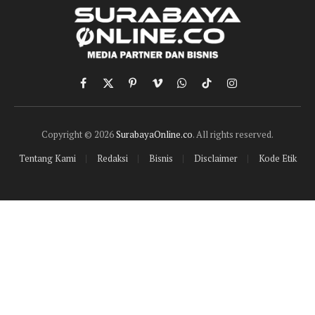
Facebook
X
Pinterest
Vimeo
WhatsApp
TikTok
Instagram
(Twitter)
Copyright © 2026
SurabayaOnline.co
. All rights reserved.
Tentang Kami
Redaksi
Bisnis
Disclaimer
Kode Etik