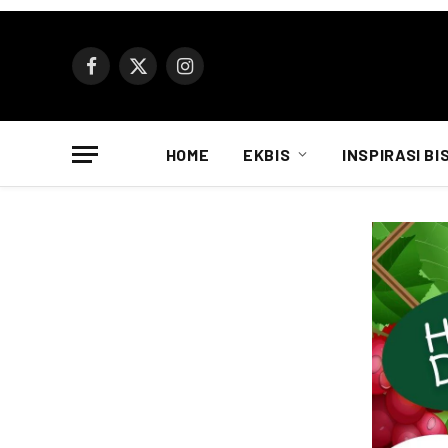
Facebook
X
Instagram
(Twitter)
HOME
EKBIS
INSPIRASI BI