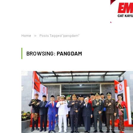
Home
»
Posts Tagged "pangdam"
BROWSING:
PANGDAM