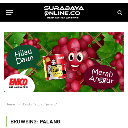
Home
»
Posts Tagged "palang"
BROWSING:
PALANG