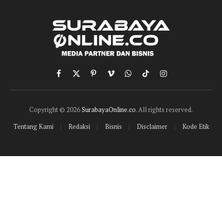
Facebook
X
Pinterest
Vimeo
WhatsApp
TikTok
Instagram
(Twitter)
Copyright © 2026
SurabayaOnline.co
. All rights reserved.
Tentang Kami
Redaksi
Bisnis
Disclaimer
Kode Etik