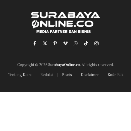
Facebook
X
Pinterest
Vimeo
WhatsApp
TikTok
Instagram
(Twitter)
Copyright © 2026
SurabayaOnline.co
. All rights reserved.
Tentang Kami
Redaksi
Bisnis
Disclaimer
Kode Etik