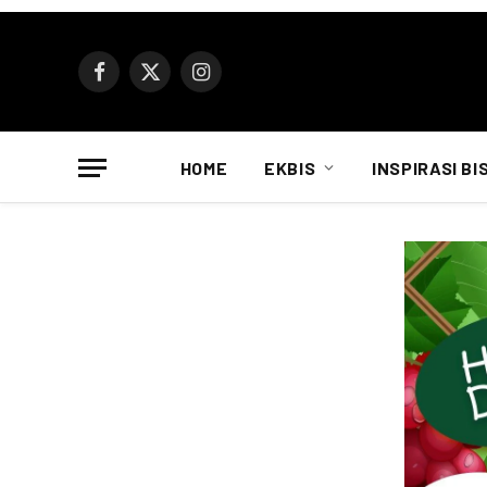
Facebook
X
Instagram
(Twitter)
HOME
EKBIS
INSPIRASI BI