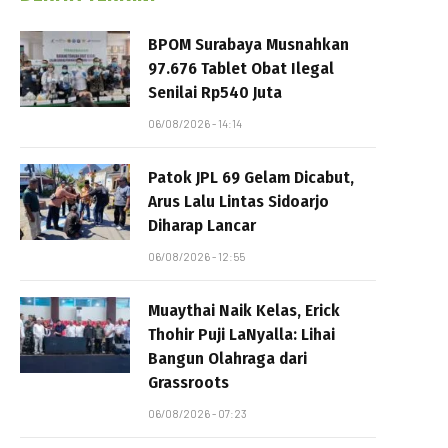
BPOM Surabaya Musnahkan
97.676 Tablet Obat Ilegal
Senilai Rp540 Juta
06/08/2026 - 14:14
Patok JPL 69 Gelam Dicabut,
Arus Lalu Lintas Sidoarjo
Diharap Lancar
06/08/2026 - 12:55
Muaythai Naik Kelas, Erick
Thohir Puji LaNyalla: Lihai
Bangun Olahraga dari
Grassroots
06/08/2026 - 07:23