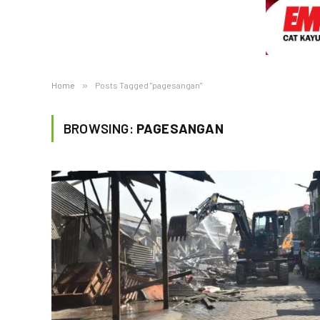
Home
»
Posts Tagged "pagesangan"
BROWSING:
PAGESANGAN