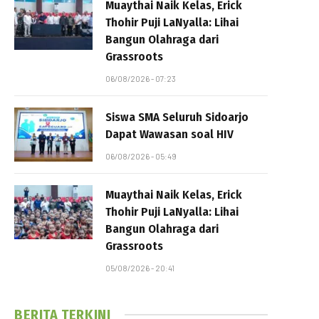
Muaythai Naik Kelas, Erick
Thohir Puji LaNyalla: Lihai
Bangun Olahraga dari
Grassroots
06/08/2026 - 07:23
Siswa SMA Seluruh Sidoarjo
Dapat Wawasan soal HIV
06/08/2026 - 05:49
Muaythai Naik Kelas, Erick
Thohir Puji LaNyalla: Lihai
Bangun Olahraga dari
Grassroots
05/08/2026 - 20:41
BERITA TERKINI