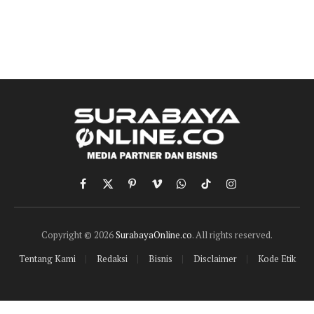
Facebook
X
Pinterest
Vimeo
WhatsApp
TikTok
Instagram
(Twitter)
Copyright © 2026
SurabayaOnline.co
. All rights reserved.
Tentang Kami
Redaksi
Bisnis
Disclaimer
Kode Etik