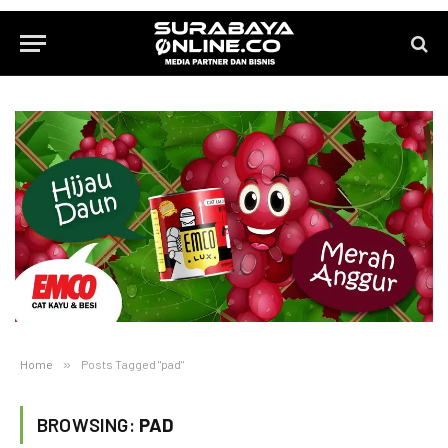
Home
»
Posts Tagged "pad"
BROWSING:
PAD