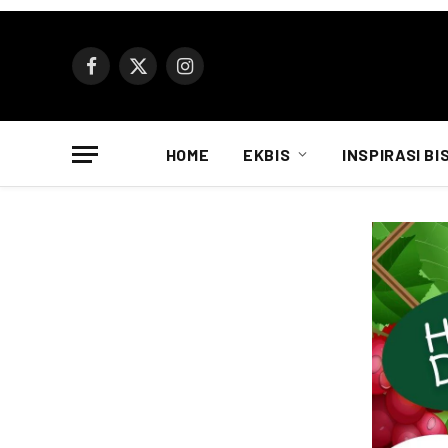
Facebook
X
Instagram
(Twitter)
HOME
EKBIS
INSPIRASI BI