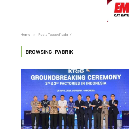
Home
»
Posts Tagged "pabrik"
BROWSING:
PABRIK