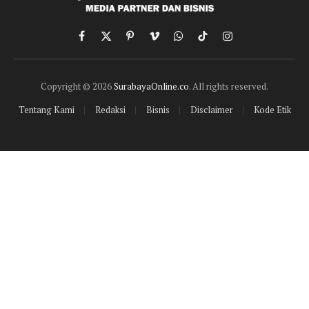
Facebook
X
Pinterest
Vimeo
WhatsApp
TikTok
Instagram
(Twitter)
Copyright © 2026
SurabayaOnline.co
. All rights reserved.
Tentang Kami
Redaksi
Bisnis
Disclaimer
Kode Etik