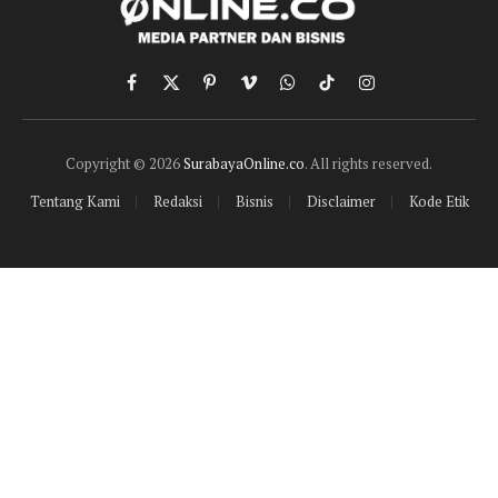
Facebook
X
Pinterest
Vimeo
WhatsApp
TikTok
Instagram
(Twitter)
Copyright © 2026
SurabayaOnline.co
. All rights reserved.
Tentang Kami
Redaksi
Bisnis
Disclaimer
Kode Etik