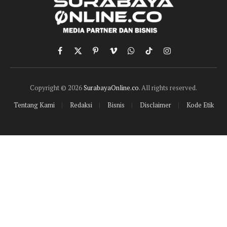
Facebook
X
Pinterest
Vimeo
WhatsApp
TikTok
Instagram
(Twitter)
Copyright © 2026
SurabayaOnline.co
. All rights reserved.
Tentang Kami
Redaksi
Bisnis
Disclaimer
Kode Etik