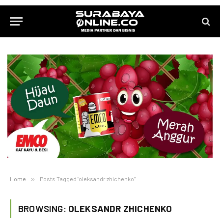
Home
»
Posts Tagged "oleksandr zhichenko"
BROWSING:
OLEKSANDR ZHICHENKO