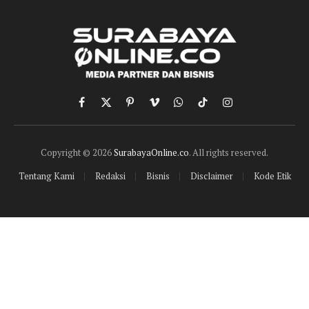
Facebook
X
Pinterest
Vimeo
WhatsApp
TikTok
Instagram
(Twitter)
Copyright © 2026
SurabayaOnline.co
. All rights reserved.
Tentang Kami
Redaksi
Bisnis
Disclaimer
Kode Etik